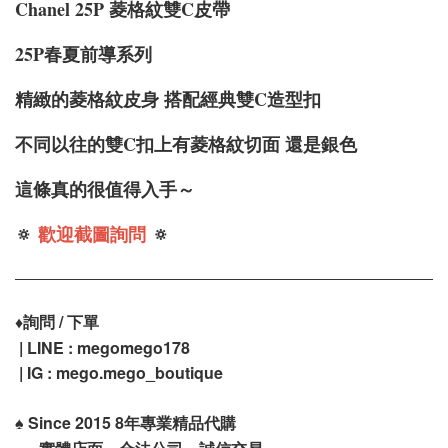
Chanel 25P 菱格紋雙C皮帶
25P春夏前導系列
精緻的菱格紋皮身 搭配經典雙C造型扣
不同以往的雙C扣上有菱格紋切面 還是銀色
這條真的很值得入手～
🔅
歡迎截圖詢問
🔅
♦️
詢問 / 下單
| LINE : megomego178
| IG : mego.mego_boutique
♠️
Since 2015 8年專業精品代購