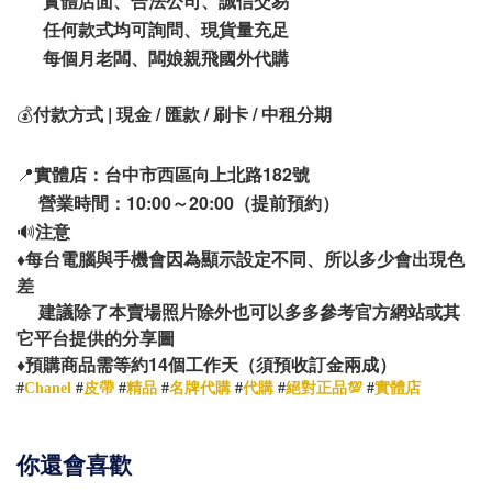
實體店面、合法公司、誠信交易
任何款式均可詢問、現貨量充足
每個月老闆、闆娘親飛國外代購
💰
付款方式 | 現金 / 匯款 / 刷卡 / 中租分期
📍
實體店：台中市西區向上北路182號
營業時間：10:00～20:00（提前預約）
🔊
注意
♦️
每台電腦與手機會因為顯示設定不同、所以多少會出現色
差
建議除了本賣場照片除外也可以多多參考官方網站或其
它平台提供的分享圖
14
♦️
預購商品需等約
個工作天（須預收訂金兩成）
#
Chanel
#
皮帶
#
精品
#
名牌代購
#
代購
#
絕對正品💯
#
實體店
你還會喜歡