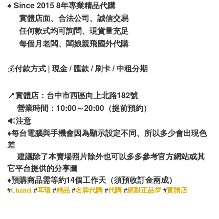
♠️
Since 2015 8年專業精品代購
實體店面、合法公司、誠信交易
任何款式均可詢問、現貨量充足
每個月老闆、闆娘親飛國外代購
💰
付款方式 | 現金 / 匯款 / 刷卡 / 中租分期
📍
實體店：台中市西區向上北路182號
營業時間：10:00～20:00（提前預約）
🔊
注意
♦️
每台電腦與手機會因為顯示設定不同、所以多少會出現色
差
建議除了本賣場照片除外也可以多多參考官方網站或其
它平台提供的分享圖
14
♦️
預購商品需等約
個工作天（須預收訂金兩成）
#
Chanel
#
耳環
#
精品
#
名牌代購
#
代購
#
絕對正品💯
#
實體店