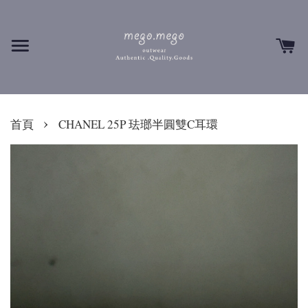
›
首頁
CHANEL 25P 珐瑯半圓雙C耳環