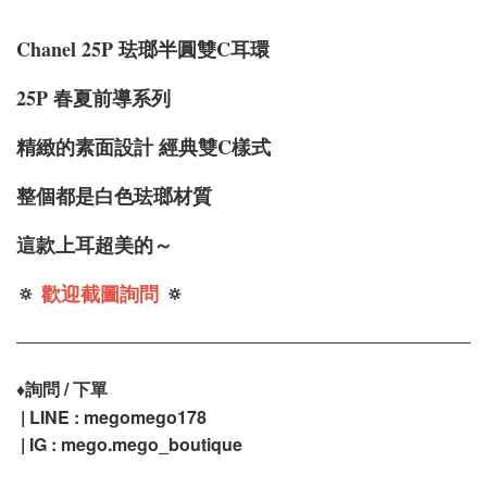
Chanel 25P 珐瑯半圓雙C耳環
25P 春夏前導系列
精緻的素面設計 經典雙C樣式
整個都是白色珐瑯
材質
這款上耳超美的～
🔅
歡迎截圖詢問
🔅
♦️
詢問 / 下單
| LINE : megomego178
| IG : mego.mego_boutique