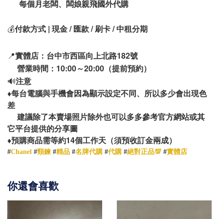
每個月老闆、闆娘親飛國外代購
💰
付款方式 | 現金 / 匯款 / 刷卡 / 中租分期
📍
實體店：台中市西區向上北路182號
營業時間：10:00～20:00（提前預約）
🔊
注意
♦️
每台電腦與手機會因為顯示設定不同、所以多少會出現色
差
建議除了本賣場照片除外也可以多多參考官方網站或其
它平台提供的分享圖
14
♦️
預購商品需等約
個工作天（須預收訂金兩成）
#
Chanel
#
頸鍊
#
精品
#
名牌代購
#
代購
#
絕對正品💯
#
實體店
你還會喜歡