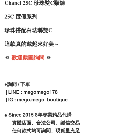
Chanel 25C 珍珠雙C頸鍊
25C 度假系列
珍珠搭配白珐瑯雙C
這款真的戴起來好美～
🔅
歡迎截圖詢問
🔅
♦️
詢問 / 下單
| LINE : megomego178
| IG : mego.mego_boutique
♠️
Since 2015 8年專業精品代購
實體店面、合法公司、誠信交易
任何款式均可詢問、現貨量充足