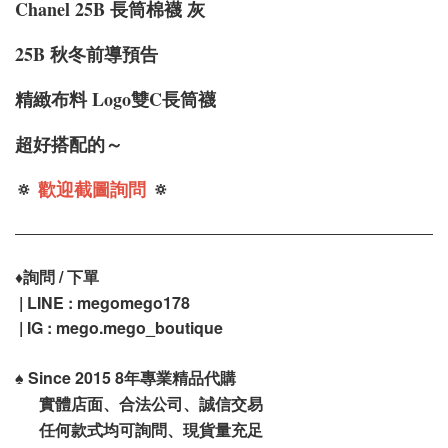
Chanel 25B 長筒棉襪 灰
25B 秋冬前導預告
精緻布料 Logo雙C長筒襪
超好搭配的～
🔅
歡迎截圖詢問
🔅
♦️
詢問 / 下單
| LINE : megomego178
| IG : mego.mego_boutique
♠️
Since 2015 8年專業精品代購
實體店面、合法公司、誠信交易
任何款式均可詢問、現貨量充足