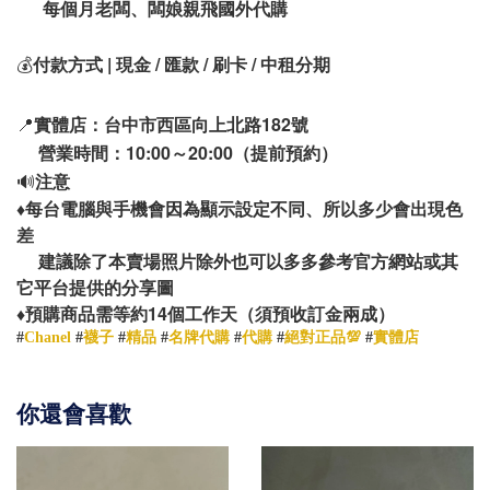
每個月老闆、闆娘親飛國外代購
💰
付款方式 | 現金 / 匯款 / 刷卡 / 中租分期
📍
實體店：台中市西區向上北路182號
營業時間：10:00～20:00（提前預約）
🔊
注意
♦️
每台電腦與手機會因為顯示設定不同、所以多少會出現色
差
建議除了本賣場照片除外也可以多多參考官方網站或其
它平台提供的分享圖
14
♦️
預購商品需等約
個工作天（須預收訂金兩成）
#
Chanel
#
襪子
#
精品
#
名牌代購
#
代購
#
絕對正品💯
#
實體店
你還會喜歡