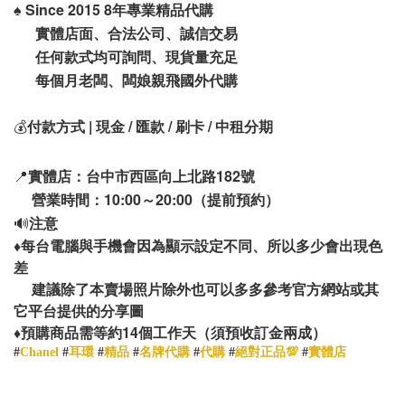
♠️
Since 2015 8年專業精品代購
實體店面、合法公司、誠信交易
任何款式均可詢問、現貨量充足
每個月老闆、闆娘親飛國外代購
💰
付款方式 | 現金 / 匯款 / 刷卡 / 中租分期
📍
實體店：台中市西區向上北路182號
營業時間：10:00～20:00（提前預約）
🔊
注意
♦️
每台電腦與手機會因為顯示設定不同、所以多少會出現色
差
建議除了本賣場照片除外也可以多多參考官方網站或其
它平台提供的分享圖
14
♦️
預購商品需等約
個工作天（須預收訂金兩成）
#
Chanel
#
耳環
#
精品
#
名牌代購
#
代購
#
絕對正品💯
#
實體店