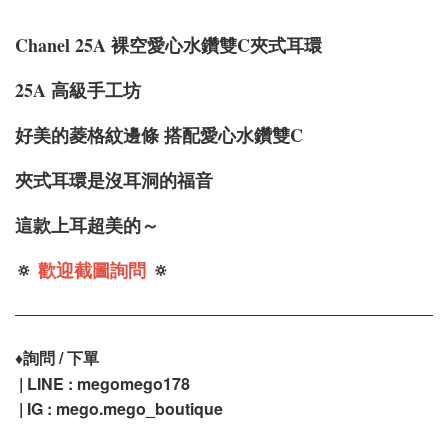
Chanel 25A 裸空愛心水鑽雙C夾式耳環
25A 高級手工坊
好美的菱格紋邊條 搭配愛心水鑽雙C
夾式耳環是沒耳洞的福音
這款上耳超美的～
🔅
歡迎截圖詢問
🔅
♦️
詢問 / 下單
| LINE : megomego178
| IG : mego.mego_boutique