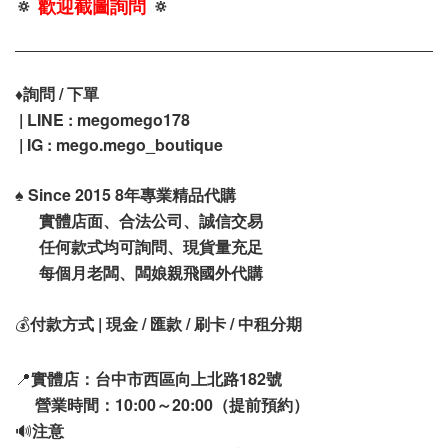
🔅
歡迎截圖詢問
🔅
♦️
詢問 / 下單
| LINE : megomego178
| IG : mego.mego_boutique
♠️
Since 2015 8年專業精品代購
實體店面、合法公司、誠信交易
任何款式均可詢問、現貨量充足
每個月老闆、闆娘親飛國外代購
💰
付款方式 | 現金 / 匯款 / 刷卡 / 中租分期
📍
實體店：台中市西區向上北路182號
營業時間：10:00～20:00（提前預約）
🔊
注意