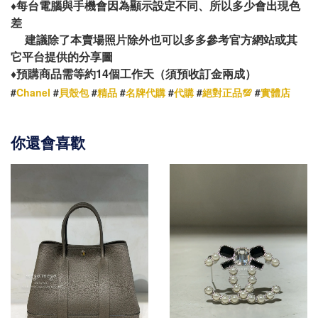
♦️
每台電腦與手機會因為顯示設定不同、所以多少會出現色
差
建議除了本賣場照片除外也可以多多參考官方網站或其
它平台提供的分享圖
14
♦️
預購商品需等約
個工作天（須預收訂金兩成）
#
Chanel
#
貝殼包
#
精品
#
名牌代購
#
代購
#
絕對正品💯
#
實體店
你還會喜歡