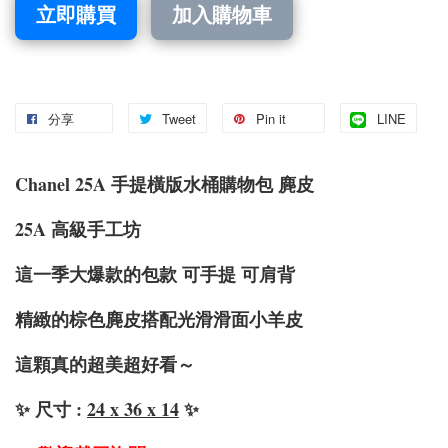
立即購買
加入購物車
分享
Tweet
Pin it
LINE
Chanel 25A 手提橫版水桶購物包 麂皮
25A 高級手工坊
這一季大爆款的包款 可手提 可肩背
精緻的棕色麂皮搭配光滑滑面小羊皮
這顆真的超美超好看～
✨ 尺寸 :
24 x 36 x 14
✨