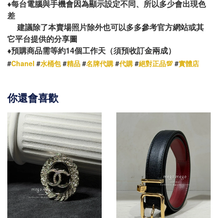
♦️
每台電腦與手機會因為顯示設定不同、所以多少會出現色
差
建議除了本賣場照片除外也可以多多參考官方網站或其
它平台提供的分享圖
14
♦️
預購商品需等約
個工作天（須預收訂金兩成）
#
Chanel
#
水桶包
#
精品
#
名牌代購
#
代購
#
絕對正品💯
#
實體店
你還會喜歡