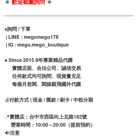
🔅
歡迎截圖詢問
🔅
♦️
詢問 / 下單
| LINE : megomego178
| IG : mego.mego_boutique
♠️
Since 2015 8年專業精品代購
實體店面、合法公司、誠信交易
任何款式均可詢問、現貨量充足
每個月老闆、闆娘親飛國外代購
💰
付款方式 | 現金 / 匯款 / 刷卡 / 中租分期
📍
實體店：台中市西區向上北路182號
營業時間：10:00～20:00（提前預約）
🔊
注意