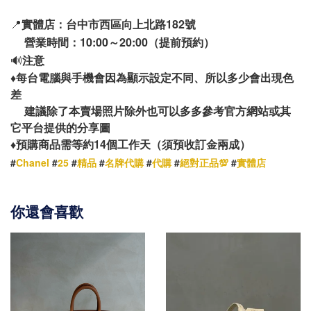
📍
實體店：台中市西區向上北路182號
營業時間：10:00～20:00（提前預約）
🔊
注意
♦️
每台電腦與手機會因為顯示設定不同、所以多少會出現色
差
建議除了本賣場照片除外也可以多多參考官方網站或其
它平台提供的分享圖
14
♦️
預購商品需等約
個工作天（須預收訂金兩成）
#
Chanel
#
25
#
精品
#
名牌代購
#
代購
#
絕對正品💯
#
實體店
你還會喜歡