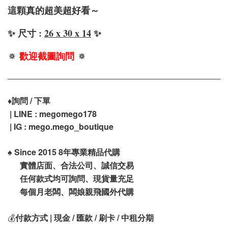
這顆真的超美超好看～
✨ 尺寸 :
26 x 30 x 14
✨
🔅
歡迎截圖詢問
🔅
♦️
詢問 / 下單
| LINE : megomego178
| IG : mego.mego_boutique
♠️
Since 2015 8年專業精品代購
實體店面、合法公司、誠信交易
任何款式均可詢問、現貨量充足
每個月老闆、闆娘親飛國外代購
💰
付款方式 | 現金 / 匯款 / 刷卡 / 中租分期