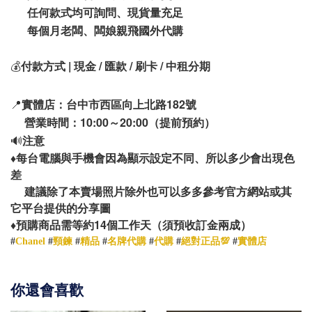
任何款式均可詢問、現貨量充足
每個月老闆、闆娘親飛國外代購
💰
付款方式 | 現金 / 匯款 / 刷卡 / 中租分期
📍
實體店：台中市西區向上北路182號
營業時間：10:00～20:00（提前預約）
🔊
注意
♦️
每台電腦與手機會因為顯示設定不同、所以多少會出現色
差
建議除了本賣場照片除外也可以多多參考官方網站或其
它平台提供的分享圖
14
♦️
預購商品需等約
個工作天（須預收訂金兩成）
#
Chanel
#
頸鍊
#
精品
#
名牌代購
#
代購
#
絕對正品💯
#
實體店
你還會喜歡