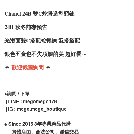
Chanel 24B 雙C蛇骨造型頸鍊
24B 秋冬前導預告
光滑面雙C搭配蛇骨鍊 混搭搭配
銀色五金也不失項鍊的美 超好看～
🔅
歡迎截圖詢問
🔅
♦️
詢問 / 下單
| LINE : megomego178
| IG : mego.mego_boutique
♠️
Since 2015 8年專業精品代購
實體店面、合法公司、誠信交易