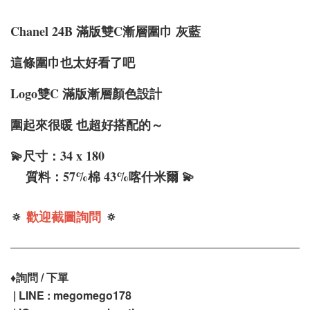
Chanel 24B 滿版雙C漸層圍巾 灰藍
這條圍巾也太好看了吧
Logo雙C 滿版漸層顏色設計
圍起來很暖 也超好搭配的～
💫尺寸：34 x 180
質料：57%棉 43%喀什米爾 💫
🔅
歡迎截圖詢問
🔅
♦️
詢問 / 下單
| LINE : megomego178