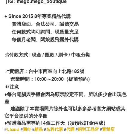
| IG : mego.mego_boutique
♠️
Since 2015 8年專業精品代購
實體店面、合法公司、誠信交易
任何款式均可詢問、現貨量充足
每個月老闆、闆娘親飛國外代購
💰
付款方式 | 現金 / 匯款 / 刷卡 / 中租分期
📍
實體店：台中市西區向上北路182號
營業時間：10:00～20:00（提前預約）
🔊
注意
♦️
每台電腦與手機會因為顯示設定不同、所以多少會出現色
差
建議除了本賣場照片除外也可以多多參考官方網站或其
它平台提供的分享圖
14
♦️
預購商品需等約
個工作天（須預收訂金兩成）
#
Chanel
#
圍巾
#
精品
#
名牌代購
#
代購
#
絕對正品💯
#
實體店