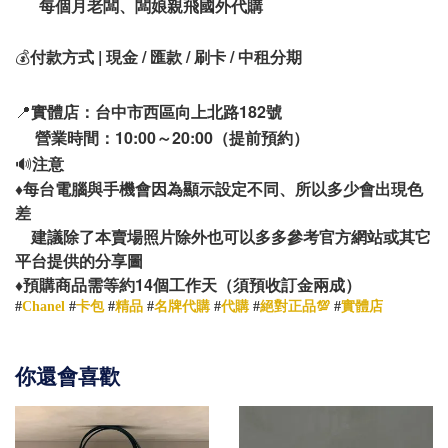
每個月老闆、闆娘親飛國外代購
💰
付款方式 | 現金 / 匯款 / 刷卡 / 中租分期
📍
實體店：台中市西區向上北路182號
營業時間：10:00～20:00（提前預約）
🔊
注意
♦️
每台電腦與手機會因為顯示設定不同、所以多少會出現色
差
建議除了本賣場照片除外也可以多多參考官方網站或其它
平台提供的分享圖
14
♦️
預購商品需等約
個工作天（須預收訂金兩成）
#
Chanel
#
卡包
#
精品
#
名牌代購
#
代購
#
絕對正品💯
#
實體店
你還會喜歡