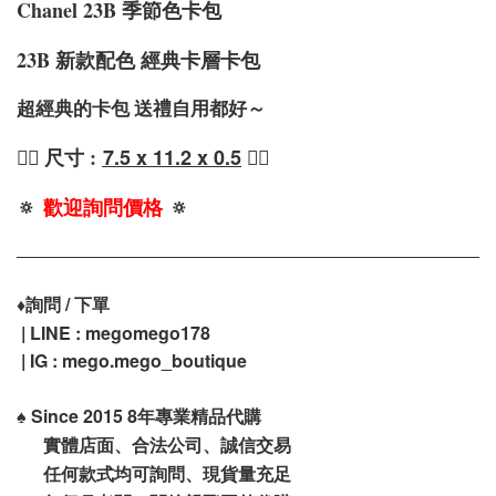
Chanel 23B 季節色卡包
23B 新款配色 經典卡層卡包
超經典的卡包 送禮自用都好～
❤️‍🔥 尺寸 :
7
.5 x 11.2 x 0.5
❤️‍🔥
🔅
歡迎詢問價格
🔅
♦️
詢問 / 下單
| LINE : megomego178
| IG :
mego.mego_boutique
♠️
Since 2015 8年專業精品代購
實體店面、合法公司、誠信交易
任何款式均可詢問、現貨量充足