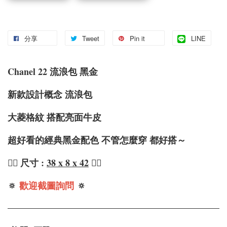
分享
Tweet
Pin it
LINE
Chanel 22 流浪包 黑金
新款設計概念 流浪包
大菱格紋 搭配亮面牛皮
超好看的經典黑金配色 不管怎麼穿 都好搭～
❤️‍🔥 尺寸 :
38 x 8 x 42
❤️‍🔥
🔅
歡迎截圖詢問
🔅