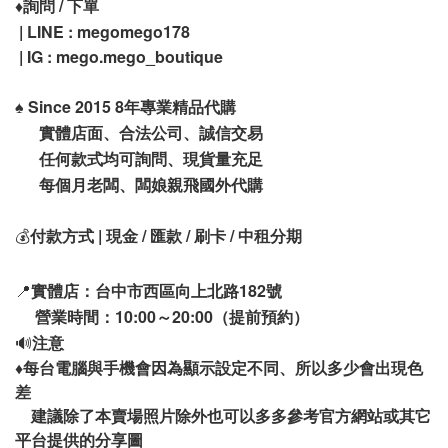
♦️
詢問 / 下單
| LINE : megomego178
| IG : mego.mego_boutique
♠️
Since 2015 8年專業精品代購
實體店面、合法公司、誠信交易
任何款式均可詢問、現貨量充足
每個月老闆、闆娘親飛國外代購
💰
付款方式 | 現金 / 匯款 / 刷卡 / 中租分期
📍
實體店：台中市西區向上北路182號
營業時間：10:00～20:00（提前預約）
🔊
注意
♦️
每台電腦與手機會因為顯示設定不同、所以多少會出現色
差
建議除了本賣場照片除外也可以多多參考官方網站或其它
平台提供的分享圖