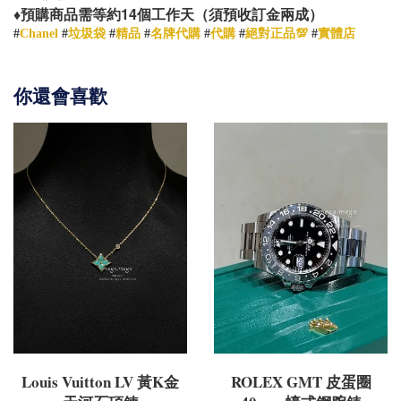
14
♦️
預購商品需等約
個工作天（須預收訂金兩成）
#
Chanel
#
垃圾袋
#
精品
#
名牌代購
#
代購
#
絕對正品💯
#
實體店
你還會喜歡
Louis Vuitton LV 黃K金
ROLEX GMT 皮蛋圈