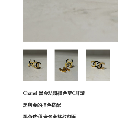
Chanel 黑金珐瑯撞色雙C耳環
黑與金的撞色搭配
黑色珐瑯 金色菱格紋刻面