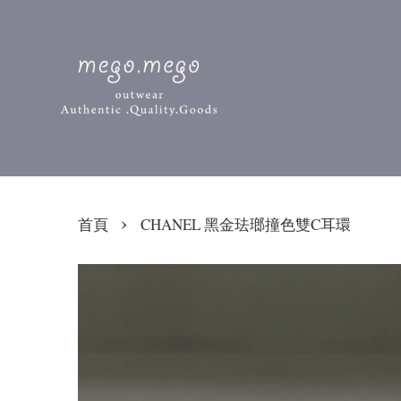
›
首頁
CHANEL 黑金珐瑯撞色雙C耳環