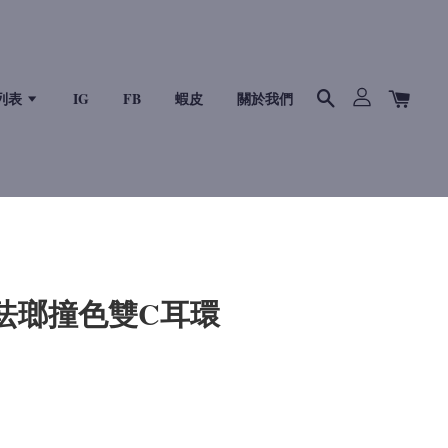
列表
IG
FB
蝦皮
關於我們
金珐瑯撞色雙C耳環