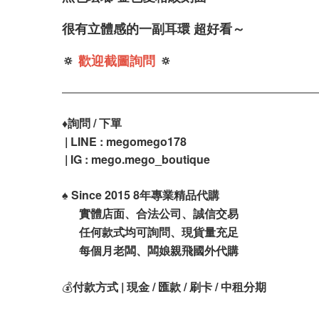
很有立體感的一副耳環 超好看～
🔅
歡迎截圖詢問
🔅
♦️
詢問 / 下單
| LINE : megomego178
| IG : mego.mego_boutique
♠️
Since 2015 8年專業精品代購
實體店面、合法公司、誠信交易
任何款式均可詢問、現貨量充足
每個月老闆、闆娘親飛國外代購
💰
付款方式 | 現金 / 匯款 / 刷卡 / 中租分期