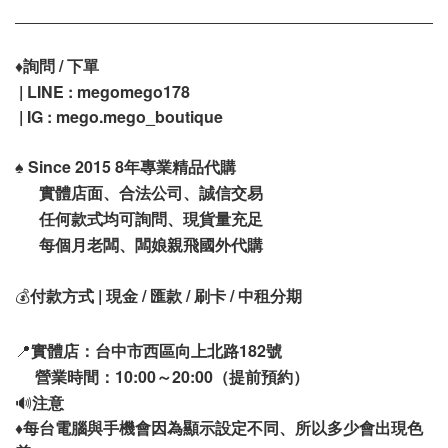
♦️
詢問 / 下單
| LINE : megomego178
| IG : mego.mego_boutique
♠️
Since 2015 8年專業精品代購
實體店面、合法公司、誠信交易
任何款式均可詢問、現貨量充足
每個月老闆、闆娘親飛國外代購
💰
付款方式 | 現金 / 匯款 / 刷卡 / 中租分期
📍
實體店：台中市西區向上北路182號
營業時間：10:00～20:00（提前預約）
🔊
注意
♦️
每台電腦與手機會因為顯示設定不同、所以多少會出現色