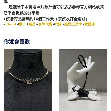
差
建議除了本賣場照片除外也可以多多參考官方網站或其
它平台提供的分享圖
14
♦️
預購商品需等約
個工作天（須預收訂金兩成）
#
Chanel
#
圍巾
#
精品
#
名牌代購
#
代購
#
絕對正品💯
#
實體店
你還會喜歡