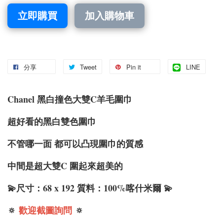
立即購買
加入購物車
分享
Tweet
Pin it
LINE
Chanel 黑白撞色大雙C羊毛圍巾
超好看的黑白雙色圍巾
不管哪一面 都可以凸現圍巾的質感
中間是超大雙C 圍起來超美的
💫尺寸：68 x 192 質料：100%喀什米爾 💫
🔅
歡迎截圖詢問
🔅