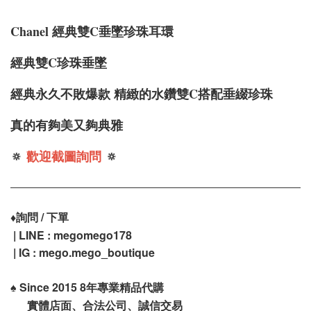
Chanel 經典雙C
垂墜珍珠耳環
經典雙C珍珠垂墜
經典永久不敗爆款 精緻的水鑽雙C搭配垂綴珍珠
真的有夠美又夠典雅
🔅
歡迎截圖詢問
🔅
♦️
詢問 / 下單
| LINE : megomego178
| IG : mego.mego_boutique
♠️
Since 2015 8年專業精品代購
實體店面、合法公司、誠信交易