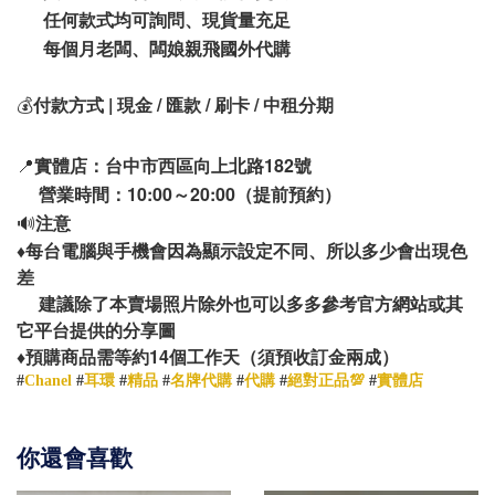
任何款式均可詢問、現貨量充足
每個月老闆、闆娘親飛國外代購
💰
付款方式 | 現金 / 匯款 / 刷卡 / 中租分期
📍
實體店：台中市西區向上北路182號
營業時間：10:00～20:00（提前預約）
🔊
注意
♦️
每台電腦與手機會因為顯示設定不同、所以多少會出現色
差
建議除了本賣場照片除外也可以多多參考官方網站或其
它平台提供的分享圖
14
♦️
預購商品需等約
個工作天（須預收訂金兩成）
#
Chanel
#
耳環
#
精品
#
名牌代購
#
代購
#
絕對正品💯
#
實體店
你還會喜歡