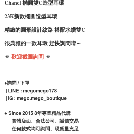
Chanel 橢圓雙C造型耳環
23K新款橢圓造型耳環
精緻的圓形設計紋路 搭配水鑽雙C
很典雅的一款耳環 趕快詢問唷～
🔅
歡迎截圖詢問
🔅
♦️
詢問 / 下單
| LINE : megomego178
| IG :
mego.mego_boutique
♠️
Since 2015 8年專業精品代購
實體店面、合法公司、誠信交易
任何款式均可詢問、現貨量充足