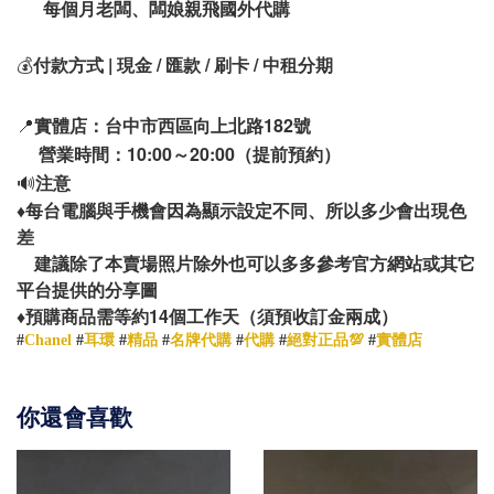
每個月老闆、闆娘親飛國外代購
💰
付款方式 | 現金 / 匯款 / 刷卡 / 中租分期
📍
實體店：台中市西區向上北路182號
營業時間：10:00～20:00（提前預約）
🔊
注意
♦️
每台電腦與手機會因為顯示設定不同、所以多少會出現色
差
建議除了本賣場照片除外也可以多多參考官方網站或其它
平台提供的分享圖
14
♦️
預購商品需等約
個工作天（須預收訂金兩成）
#
Chanel
#
耳環
#
精品
#
名牌代購
#
代購
#
絕對正品💯
#
實體店
你還會喜歡