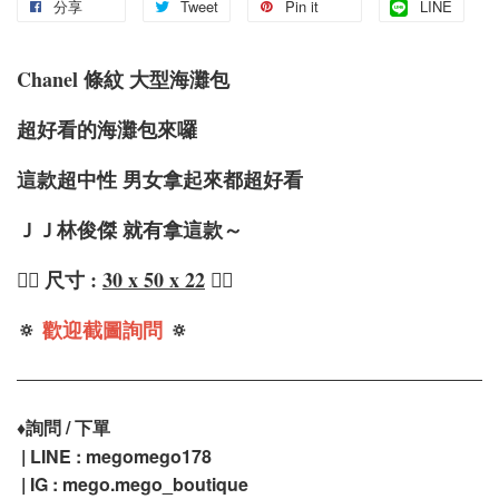
分享
Tweet
Pin it
LINE
Chanel 條紋 大型海灘包
超好看的海灘包來囉
這款超中性 男女拿起來都超好看
ＪＪ林俊傑 就有拿這款～
❤️‍🔥 尺寸 :
30 x 50 x 22
❤️‍🔥
🔅
歡迎截圖詢問
🔅
♦️
詢問 / 下單
| LINE : megomego178
| IG : mego.mego_boutique