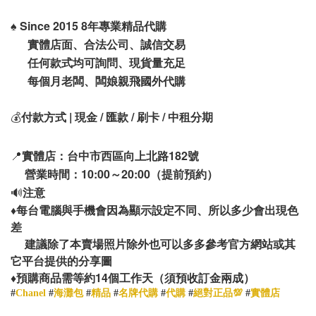
♠️
Since 2015 8年專業精品代購
實體店面、合法公司、誠信交易
任何款式均可詢問、現貨量充足
每個月老闆、闆娘親飛國外代購
💰
付款方式 | 現金 / 匯款 / 刷卡 / 中租分期
📍
實體店：台中市西區向上北路182號
營業時間：10:00～20:00（提前預約）
🔊
注意
♦️
每台電腦與手機會因為顯示設定不同、所以多少會出現色
差
建議除了本賣場照片除外也可以多多參考官方網站或其
它平台提供的分享圖
14
♦️
預購商品需等約
個工作天（須預收訂金兩成）
#
Chanel
#
海灘包
#
精品
#
名牌代購
#
代購
#
絕對正品💯
#
實體店