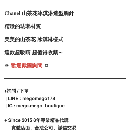
Chanel 山茶花冰淇淋造型胸針
精緻的珐瑯材質
美美的山茶花 冰淇淋樣式
這款超吸睛 超值得收藏～
🔅
歡迎截圖詢問
🔅
♦️
詢問 / 下單
| LINE : megomego178
| IG : mego.mego_boutique
♠️
Since 2015 8年專業精品代購
實體店面、合法公司、誠信交易