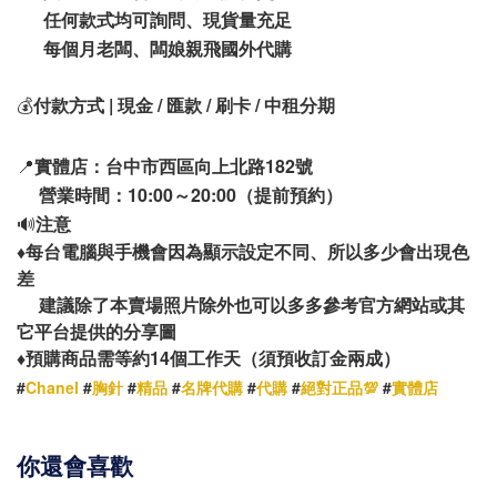
任何款式均可詢問、現貨量充足
每個月老闆、闆娘親飛國外代購
💰
付款方式 | 現金 / 匯款 / 刷卡 / 中租分期
📍
實體店：台中市西區向上北路182號
營業時間：10:00～20:00（提前預約）
🔊
注意
♦️
每台電腦與手機會因為顯示設定不同、所以多少會出現色
差
建議除了本賣場照片除外也可以多多參考官方網站或其
它平台提供的分享圖
14
♦️
預購商品需等約
個工作天（須預收訂金兩成）
#
Chanel
#
胸針
#
精品
#
名牌代購
#
代購
#
絕對正品💯
#
實體店
你還會喜歡