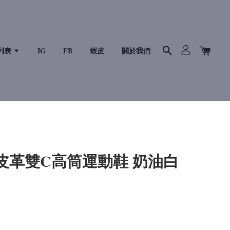
列表
IG
FB
蝦皮
關於我們
龍皮革雙C高筒運動鞋 奶油白