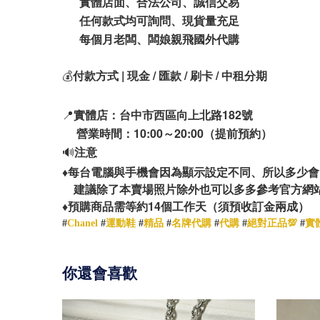
實體店面、合法公司、誠信交易
任何款式均可詢問、現貨量充足
每個月老闆、闆娘親飛國外代購
💰
付款方式 | 現金 / 匯款 / 刷卡 / 中租分期
📍
實體店：台中市西區向上北路182號
營業時間：10:00～20:00（提前預約）
🔊
注意
♦️
每台電腦與手機會因為顯示設定不同、所以多少會
建議除了本賣場照片除外也可以多多參考官方網
14
♦️
預購商品需等約
個工作天（須預收訂金兩成）
#
Chanel
#
運動鞋
#
精品
#
名牌代購
#
代購
#
絕對正品💯
#
實
你還會喜歡