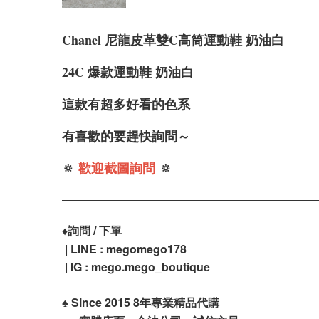
Chanel 尼龍皮革雙C高筒運動鞋 奶油白
24C 爆款運動鞋 奶油白
這款有超多好看的色系
有喜歡的要
趕快詢問～
🔅
歡迎截圖詢問
🔅
♦️
詢問 / 下單
| LINE : megomego178
| IG : mego.mego_boutique
♠️
Since 2015 8年專業精品代購