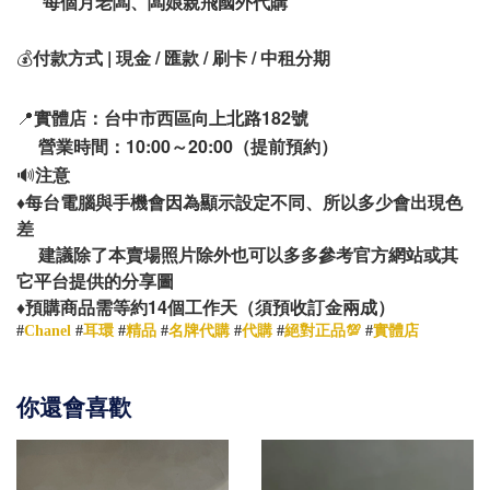
每個月老闆、闆娘親飛國外代購
💰
付款方式 | 現金 / 匯款 / 刷卡 / 中租分期
📍
實體店：台中市西區向上北路182號
營業時間：10:00～20:00（提前預約）
🔊
注意
♦️
每台電腦與手機會因為顯示設定不同、所以多少會出現色
差
建議除了本賣場照片除外也可以多多參考官方網站或其
它平台提供的分享圖
14
♦️
預購商品需等約
個工作天（須預收訂金兩成）
#
Chanel
#
耳環
#
精品
#
名牌代購
#
代購
#
絕對正品💯
#
實體店
你還會喜歡