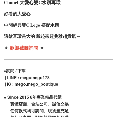
Chanel 大愛心雙C水鑽耳環
好看的大愛心
中間經典雙C Logo 搭配水鑽
這款耳環是大的 戴起來超典雅超貴氣～
🔅
歡迎截圖詢問
🔅
♦️
詢問 / 下單
| LINE : megomego178
| IG : mego.mego_boutique
♠️
Since 2015 8年專業精品代購
實體店面、合法公司、誠信交易
任何款式均可詢問、現貨量充足