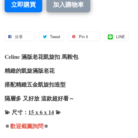
立即購買
加入購物車
分享
Tweet
Pin it
LINE
Celine 滿版老花凱旋扣 馬鞍包
精緻的凱旋滿版老花
搭配精緻五金凱旋扣造型
隔層多 又好放 這款超好看～
💫 尺寸：
15 x 6 x 14
💫
🔅
歡迎截圖詢問
🔅