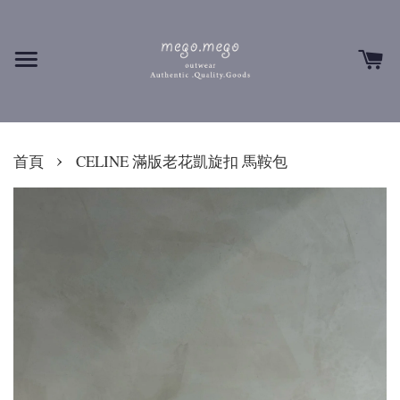
›
首頁
CELINE 滿版老花凱旋扣 馬鞍包