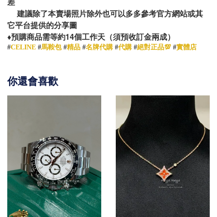
差
建議除了本賣場照片除外也可以多多參考官方網站或其
它平台提供的分享圖
14
♦️
預購商品需等約
個工作天（須預收訂金兩成）
#
CELINE
#
馬鞍包
#
精品
#
名牌代購
#
代購
#
絕對正品💯
#
實體店
你還會喜歡