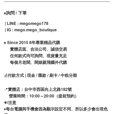
詢問 / 下單
♦️
| LINE : megomego178
| IG : mego.mego_boutique
♠️
Since 2015 8年專業精品代購
實體店面、合法公司、誠信交易
任何款式均可詢問、現貨量充足
每個月老闆、闆娘親飛國外代購
💰
付款方式 | 現金 / 匯款 / 刷卡 / 中租分期
📍
實體店：台中市西區向上北路182號
營業時間：10:00～20:00（提前預約）
🔊
注意
♦️
每台電腦與手機會因為顯示設定不同、所以多少會出現色