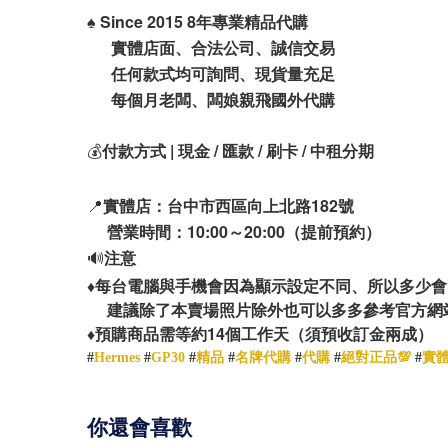
♠️
Since 2015 8年專業精品代購
實體店面、合法公司、誠信交易
任何款式均可詢問、現貨量充足
每個月老闆、闆娘親飛國外代購
💰
付款方式 | 現金 / 匯款 / 刷卡 / 中租分期
📍
實體店：台中市西區向上北路182號
營業時間：10:00～20:00（提前預約）
🔊
注意
♦️
每台電腦與手機會因為顯示設定不同、所以多少會
建議除了本賣場照片除外也可以多多參考官方網
14
♦️
預購商品需等約
個工作天（須預收訂金兩成）
#
Hermes
#
GP30
#
精品
#
名牌代購
#
代購
#
絕對正品💯
#
實
你還會喜歡