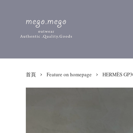
›
›
首頁
Feature on homepage
HERMÈS G