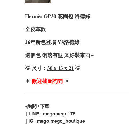
Hermès GP30 花園包 洛德綠
全皮革款
26年新色登場 V8
洛德綠
這個包 俐落有型 又好裝東西～
💡 尺寸：
30 x 13 x 21
💡
🔅
歡迎截圖詢問
🔅
♦️
詢問 / 下單
| LINE : megomego178
| IG : mego.mego_boutique