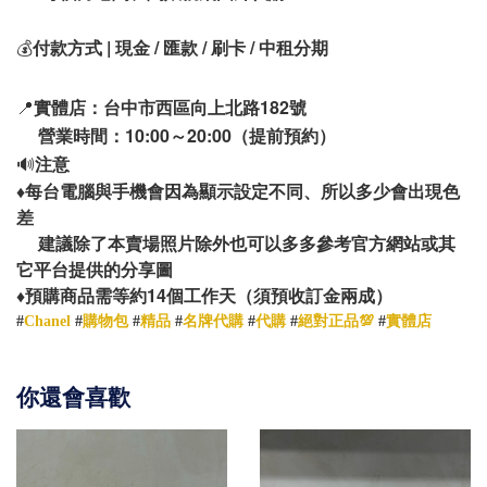
💰
付款方式 | 現金 / 匯款 / 刷卡 / 中租分期
📍
實體店：台中市西區向上北路182號
營業時間：10:00～20:00（提前預約）
🔊
注意
♦️
每台電腦與手機會因為顯示設定不同、所以多少會出現色
差
建議除了本賣場照片除外也可以多多參考官方網站或其
它平台提供的分享圖
14
♦️
預購商品需等約
個工作天（須預收訂金兩成）
#
Chanel
#
購物包
#
精品
#
名牌代購
#
代購
#
絕對正品💯
#
實體店
你還會喜歡