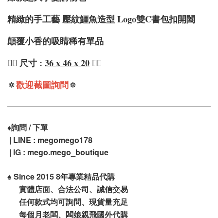
精緻的手工藝 壓紋鱷魚造型 Logo雙C書包扣開闔
顛覆小香的吸睛稀有單品
❤️‍🔥 尺寸 :
36 x 46 x 20
❤️‍🔥
🔅
歡迎截圖詢問
🔅
♦️
詢問 / 下單
| LINE : megomego178
| IG : mego.mego_boutique
♠️
Since 2015 8年專業精品代購
實體店面、合法公司、誠信交易
任何款式均可詢問、現貨量充足
每個月老闆、闆娘親飛國外代購