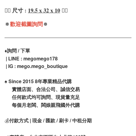
❤️‍🔥 尺寸 :
19.5 x 32 x 10
❤️‍🔥
🔅
歡迎截圖詢問
🔅
♦️
詢問 / 下單
| LINE : megomego178
| IG : mego.mego_boutique
♠️
Since 2015 8年專業精品代購
實體店面、合法公司、誠信交易
任何款式均可詢問、現貨量充足
每個月老闆、闆娘親飛國外代購
💰
付款方式 | 現金 / 匯款 / 刷卡 / 中租分期