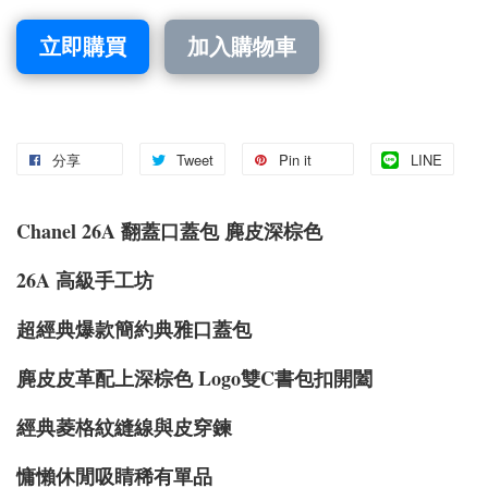
立即購買
加入購物車
分享
Tweet
Pin it
LINE
Chanel 26A 翻蓋口蓋包 麂皮深棕色
26A 高級手工坊
超經典爆款簡約典雅口蓋包
麂皮皮革配上深棕色 Logo雙C書包扣開闔
經典菱格紋縫線與皮穿鍊
慵懶休閒吸睛稀有單品