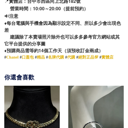
📍
實體店：台中市西區向上北路182號
營業時間：10:00～20:00（提前預約）
🔊
注意
♦️
每台電腦與手機會因為顯示設定不同、所以多少會出現色
差
建議除了本賣場照片除外也可以多多參考官方網站或其
它平台提供的分享圖
14
♦️
預購商品需等約
個工作天（須預收訂金兩成）
#
Chanel
#
口蓋包
#
精品
#
名牌代購
#
代購
#
絕對正品💯
#
實體店
你還會喜歡