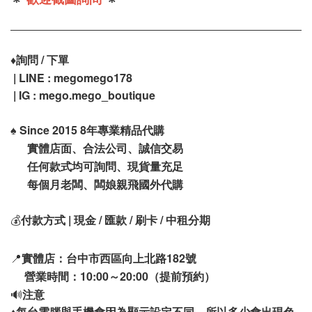
♦️
詢問 / 下單
| LINE : megomego178
| IG : mego.mego_boutique
♠️
Since 2015 8年專業精品代購
實體店面、合法公司、誠信交易
任何款式均可詢問、現貨量充足
每個月老闆、闆娘親飛國外代購
💰
付款方式 | 現金 / 匯款 / 刷卡 / 中租分期
📍
實體店：台中市西區向上北路182號
營業時間：10:00～20:00（提前預約）
🔊
注意