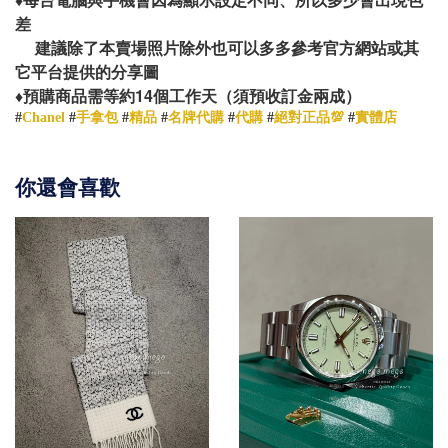
♦️
每台電腦與手機會因為顯示設定不同、所以多少會出現色
差
建議除了本賣場照片除外也可以多多參考官方網站或其
它平台提供的分享圖
14
♦️
預購商品需等約
個工作天（須預收訂金兩成）
#
Chanel
#
手拿包
#
精品
#
名牌代購
#
代購
#
絕對正品💯
#
實體店
你還會喜歡