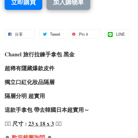
立即購買
加入購物車
分享
Tweet
Pin it
LINE
Chanel 旅行拉鍊手拿包 黑金
超稀有隱藏爆款皮件
獨立口紅化妝品隔層
隔層分明 超實用
這款手拿包 帶去韓國日本超實用～
❤️‍🔥 尺寸 :
23 x 18 x 3
❤️‍🔥
🔅
歡迎截圖詢問
🔅